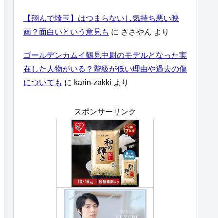
【翔んで埼玉】はつまらないし気持ち悪い映
画？面白いという意見も
に
ささやん
より
ゴールデンカムイ鶴見中尉のモデルとなった実
在した人物がいる？階級が低い理由や過去の傷
についても
に
karin-zakki
より
スポンサーリンク