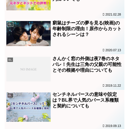
2021.02.28
窮鼠はチーズの夢を見る(映画)の
BL
年齢制限の理由！原作からカット
されるシーンは？
2020.07.13
さんかく窓の外側は夜7巻のネタ
BL
バレ！先生は三角の父親の可能性
とその根拠や理由についても
2019.11.22
センチネルバースの意味や設定
BL
は？BL界で人気のバース系種類
と契約についても
2019.09.13