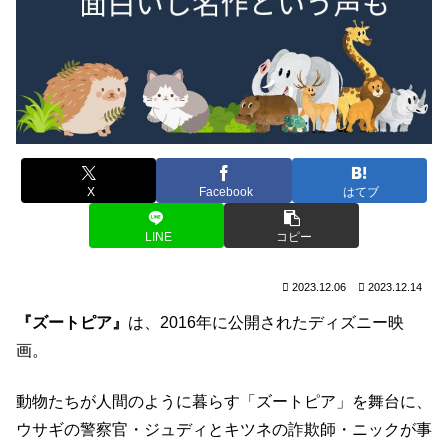
X
Facebook
はてブ
LINE
コピー
2023.12.06
2023.12.14
『ズートピア』
は、2016年に公開されたディズニー映
画。
動物たちが人間のように暮らす「ズートピア」を舞台に、
ウサギの警察官・ジュディとキツネの詐欺師・ニックが事