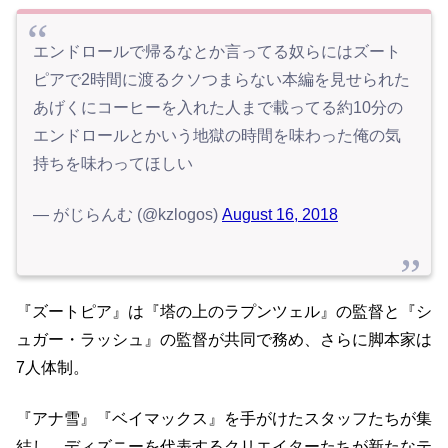
エンドロールで帰るなとか言ってる奴らにはズート
ピアで2時間に渡るクソつまらない本編を見せられた
あげくにコーヒーを入れた人まで載ってる約10分の
エンドロールとかいう地獄の時間を味わった俺の気
持ちを味わってほしい
— がじらんむ (@kzlogos)
August 16, 2018
『ズートピア』は『塔の上のラプンツェル』の監督と『シ
ュガー・ラッシュ』の監督が共同で務め、さらに脚本家は
7人体制。
『アナ雪』『ベイマックス』を手がけたスタッフたちが集
結し、ディズニーを代表するクリエイターたちが新たなテ