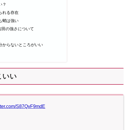
い？
られる存在
も蛸は強い
吉田の強さについて
分からないところがいい
こいい
itter.com/S87QvF9mdE