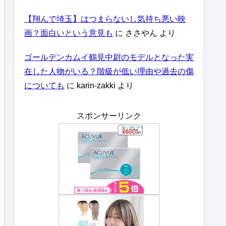
【翔んで埼玉】はつまらないし気持ち悪い映
画？面白いという意見も
に
ささやん
より
ゴールデンカムイ鶴見中尉のモデルとなった実
在した人物がいる？階級が低い理由や過去の傷
についても
に
karin-zakki
より
スポンサーリンク