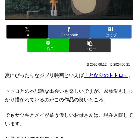
X
Facebook
はてブ
LINE
コピー
2020.08.12
2024.08.21
夏にぴったりなジブリ映画といえば
「となりのトトロ」
。
トトロとの不思議な出会いも楽しいですが、家族愛もしっ
かり描かれているのがこの作品の良いところ。
でもサツキとメイが慕う優しいお母さんは、現在入院して
います。