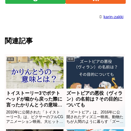
karin-zakki
関連記事
映画
映画
トイストーリー3でポテト
ズートピアの悪役（ヴィラ
ヘッドが箱から戻った際に
ン）の名前は？その目的に
言ったかりんとうの意味
ついても
は？英語の台詞と日本語訳
2010年に公開された「トイスト
『ズートピア』は、2016年に公
も
ーリー3」は、ピクサーのフルCG
開されたディズニー映画。動物た
アニメーション映画。大ヒットを
ちが人間のように暮らす「ズート
記録した「トイストーリー」「ト
ピア」を舞台に、ウサギの警察
イストーリー2」に続く第3作目
官・ジュディとキツネの詐欺師・