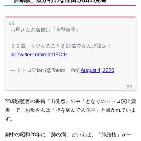
「肺結核」説が有力な理由:演出の覚書
お母さんの名前は『草壁靖子』
３２歳。サツキのことを20歳で産んだ設定！
pic.twitter.com/robtclFOrH
— トトロ♡fan (@Totoro__fan)
August 4, 2020
宮崎駿監督の書籍『出発点』の中「となりのトトロ演出覚
書」で、お母さんは「肺を病んで入院中」と書かれていま
す。
劇中の昭和28年に「肺の病」といえば、「肺結核」が一