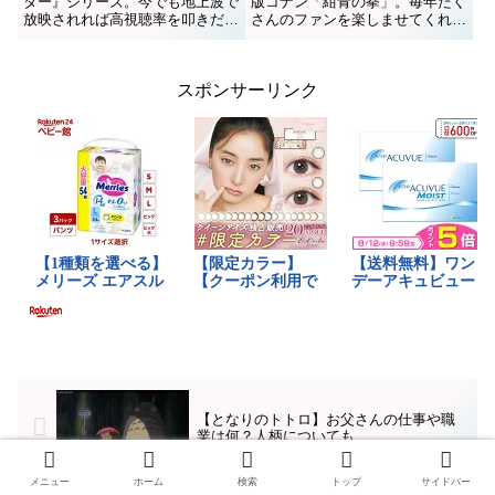
ター』シリーズ。今でも地上波で
版コナン「紺青の拳」。毎年たく
放映されれば高視聴率を叩きだ
さんのファンを楽しませてくれる
す、モンスターコンテンツです
映画としておなじみですね。とく
ね。第一作である『ハリーポッタ
に今作では、いつもはあまりメイ
ーと賢者の石』に登場する「みぞ
ンストーリーにならない京極＆園
スポンサーリンク
の鏡」は不思議なアイテム（魔法
子カップルにもスポットが当た
具）。名前の由来は？どんなアイ
り、なかなか進展しないふたりの
テム...
関...
【となりのトトロ】お父さんの仕事や職
業は何？人柄についても
メニュー
ホーム
検索
トップ
サイドバー