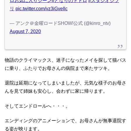
ロお気に入りシーン
#となりのトトロ
#スタジオジブ
リ
pic.twitter.com/vz3iGveIlc
— アンク＠金曜ロードSHOW!公式 (@kinro_ntv)
August 7, 2020
物語のクライマックス、迷子になったメイを探して猫バス
に乗り、ふたりでお母さんの病院まで来たサツキ。
退院は延期になってしまいましたが、元気な様子のお母さ
んを見て姉妹も安心し、会わずに家に帰ります。
そしてエンドロールへ・・・。
エンディングのアニメーションで、お母さんが無事退院す
る姿が映ります。