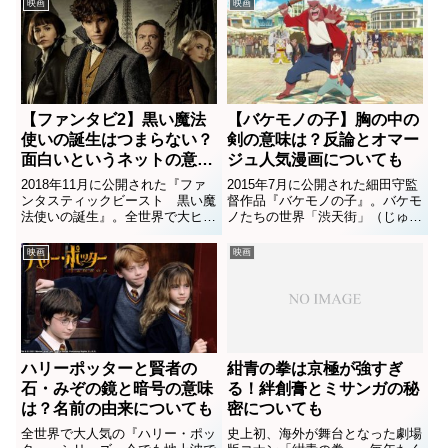
映画
映画
で、第1作目からは10年経ってい
ニックが事件を解決していく物語
るという設定です。今回は、「ト
です。『ズートピア』の悪役の名
イストーリー3」で出てき...
前は？ヴィランの目的は何？口
コ...
【ファンタビ2】黒い魔法
【バケモノの子】胸の中の
使いの誕生はつまらない？
剣の意味は？反論とオマー
面白いというネットの意見
ジュ人気漫画についても
も
2018年11月に公開された『ファ
2015年7月に公開された細田守監
ンタスティックビースト 黒い魔
督作品『バケモノの子』。バケモ
法使いの誕生』。全世界で大ヒッ
ノたちの世界「渋天街」（じゅう
トとなった『ハリーポッターシリ
てんがい）に迷い込んだひとりぼ
ーズ』の世界観を受け継ぐ作品の
っちの少年九太（きゅうた）と、
映画
映画
二作目で、こちらも大ヒットとな
バケモノ・熊徹（くまてつ）の親
りました。しかし一部の人からは
子の絆を描いた作品です。熊徹が
「つまらない」「面白くない...
九太に教えようとする「胸の...
ハリーポッターと賢者の
紺青の拳は京極が強すぎ
石・みぞの鏡と暗号の意味
る！絆創膏とミサンガの秘
は？名前の由来についても
密についても
全世界で大人気の『ハリー・ポッ
史上初、海外が舞台となった劇場