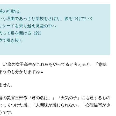
芽の行動は、
いう理由であっさり学校をさぼり、後をつけていく
リケードを乗り越え廃墟の中へ
入って扉を開ける（雑）
位で引き抜く
、17歳の女子高生がこれらをやってると考えると、「意味
まうのも分かりますねｗ
ません。
督の災害三部作『君の名は。』『天気の子』にも通ずるもの
とってつけた感」「人間味が感じられない」「心理描写が少
うです。