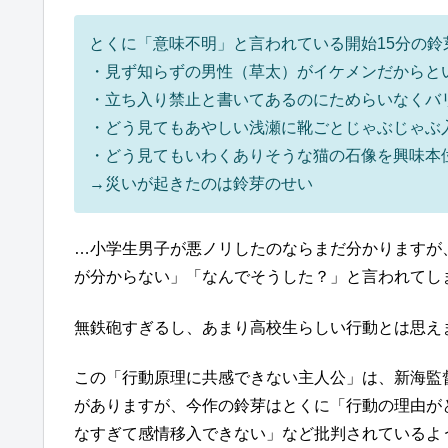
とくに「意味不明」と言われている開始15分の鈴
・見ず知らずの男性（草太）がイケメンだからと
・立ち入り禁止と書いてあるのにためらいなくバ
・どう見てもあやしい浅瀬に靴ごとじゃぶじゃぶ
・どう見てもいわくありそうな猫の石像を興味本
→災いが起きたのは鈴芽のせい
…小学生男子が悪ノリしたのならまだ分かりますが
が分からない」「なんでそうした？」と言われてし
無鉄砲すぎるし、あまり高校生らしい行動とは思え
この「行動原理に共感できない主人公」は、新海監
がありますが、今作の鈴芽はとくに「行動の理由が
なすぎて感情移入できない」など批判されているよ