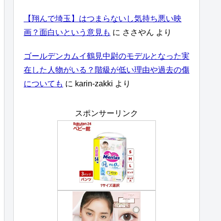
【翔んで埼玉】はつまらないし気持ち悪い映
画？面白いという意見も
に
ささやん
より
ゴールデンカムイ鶴見中尉のモデルとなった実
在した人物がいる？階級が低い理由や過去の傷
についても
に
karin-zakki
より
スポンサーリンク