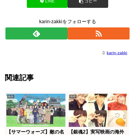
LINE
コピー
karin-zakkiをフォローする
karin-zakki
関連記事
映画
映画
【サマーウォーズ】敵の名
【銀魂2】実写映画の海外