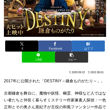
X
Facebook
はてブ
LINE
コピー
2020.09.22
2022.08.01
2017年に公開された「DESTINY～鎌倉ものがたり～」。
古都鎌倉を舞台に、魔物や妖怪、幽霊、神様など人ではな
い者たちと仲良く暮らすミステリー作家兼素人探偵・一色
正和とその奥さん亜紀子が主役の和風ファンタジー作品で