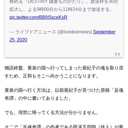
務める『DESTINY 鎌倉ものがたり』。放送枠を30分
拡大し、よる9時00分から11時24分まで放送する。
pic.twitter.com/BBN5sceKsR
— ライブドアニュース (@livedoornews)
September
25, 2020
物語終盤、黄泉の国へ行ってしまった亜紀子の魂を取り戻
すため、正和もそこへ向かうことになります。
黄泉の国へ行く方法は、以前亜紀子が見つけた原稿「反魂
奇譚」の中に書いてありました。
でも、現世に帰ってくる方法が分かりません。
そこで「反魂奇譚」の作者である甲滝五四朗（故人）が黄