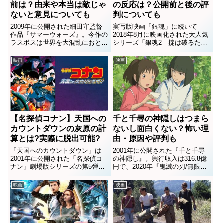
前は？由来や本当は敵じゃ
の反応は？公開前と後の評
ないと意見についても
判についても
2009年に公開された細田守監督
実写版映画「銀魂」に続いて
作品『サマーウォーズ』。今作の
2018年8月に映画化された大人気
ラスボスは世界を大混乱におとし
シリーズ「銀魂2 掟は破るため
いれる最強のプログラム？敵の名
にこそある」。漫画原作の実写化
前や性能、「本当の敵」のSNS
に実績のある福田監督だけに、
映画
映画
の評判もまとめました。（作品の
「面白い」「最高」と評価が高い
ネタバレを含んで作成していま
作品です。海外でも大人気の「銀
す。ご注意ください）【サマー
魂」ですが、実写映画の反響はど
ウ...
う...
【名探偵コナン】天国への
千と千尋の神隠しはつまら
カウントダウンの灰原の計
ないし面白くない？怖い理
算とは?実際に脱出可能?
由・原因や評判も
「天国へのカウントダウン」は
2001年に公開された『千と千尋
2001年に公開された「名探偵コ
の神隠し』。興行収入は316.8億
ナン」劇場版シリーズの第5弾。
円で、2020年『鬼滅の刃/無限列
劇場版初期の作品ながら、2020
車編』が更新するまで、20年以
年1月に行われたファン投票では
上歴代日本映画第1位を記録して
映画
映画
3位を獲得し、今でも高い人気を
いる大ヒット作品です。ベルリン
誇っています。クライマックスで
国際映画祭でも金熊賞を受賞した
爆発炎上するビルから脱出する...
ほどの実力ですが、視...