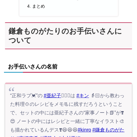
まとめ
鎌倉ものがたりのお手伝いさんに
ついて
お手伝いさんの名前
“正和ラブ💓”の
#亜紀子
🙍🏻‍♀️は
#キン
👵🏻から教わっ
た料理🍲のレシピをメモ📃に残すだろうということ
で、セットの中には亜紀子さんの“家事ノート📗”が❣️
😍 ノートの中にはレシピと一緒に丁寧なイラスト🎨
も描かれているんデス❣️😆😆😆
#kinro
#鎌倉ものがた