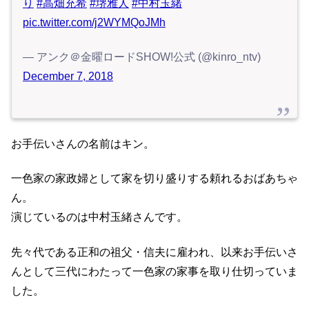
り
#高畑充希
#堺雅人
#中村玉緒
pic.twitter.com/j2WYMQoJMh
— アンク＠金曜ロードSHOW!公式 (@kinro_ntv)
December 7, 2018
お手伝いさんの名前はキン。
一色家の家政婦として家を切り盛りする頼れるおばあちゃ
ん。
演じているのは中村玉緒さんです。
先々代である正和の祖父・信夫に雇われ、以来お手伝いさ
んとして三代にわたって一色家の家事を取り仕切っていま
した。