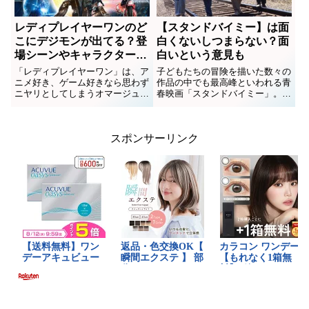
レディプレイヤーワンのど
【スタンドバイミー】は面
こにデジモンが出てる？登
白くないしつまらない？面
場シーンやキャラクターに
白いという意見も
ついても
「レディプレイヤーワン」は、ア
子どもたちの冒険を描いた数々の
ニメ好き、ゲーム好きなら思わず
作品の中でも最高峰といわれる青
ニヤリとしてしまうオマージュが
春映画「スタンドバイミー」。幅
たっぷり！2045年、世界中の
広い年代にファンがいる一方で、
人々がアクセスするVR空間
「面白くない」「つまらない」と
「OASIS」で繰り広げられてい
避けられることもあるようです。
スポンサーリンク
る「宝探し」。主人公とその仲間
いったいどこがつまらないのか？
たちが挑む、全人類と命をかけた
面白くないのはどこ？「面白い
ト...
よ...