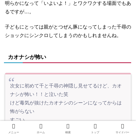
明らかになって「いよいよ！」とワクワクする場面でもあ
るですが…。
子どもにとっては親がとつぜん豚になってしまった千尋の
ショックにシンクロしてしまうのかもしれませんね。
カオナシが怖い
次女に初めて千と千尋の神隠し見せてるけど、カオ
ナシが怖い！！と泣いた笑
けど毒気が抜けたカオナシのシーンになってからは
怖がらない
すごい
メニュー
ホーム
検索
トップ
サイドバー
— さとちゃん (@sato_pupupu)
December 24, 2021