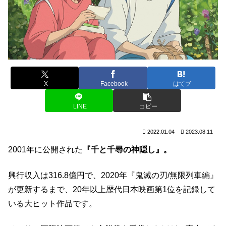
X
Facebook
はてブ
LINE
コピー
2022.01.04
2023.08.11
2001年に公開された
『千と千尋の神隠し』。
興行収入は316.8億円で、2020年『鬼滅の刃/無限列車編』
が更新するまで、20年以上歴代日本映画第1位を記録して
いる大ヒット作品です。