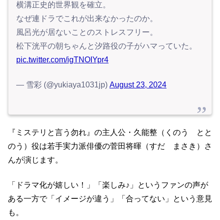
横溝正史的世界観を確立。
なぜ連ドラでこれが出来なかったのか。
風呂光が居ないことのストレスフリー。
松下洸平の朝ちゃんと汐路役の子がハマっていた。
pic.twitter.com/igTNOIYpr4
— 雪彩 (@yukiaya1031jp)
August 23, 2024
『ミステリと言う勿れ』の主人公・久能整（くのう とと
のう）役は若手実力派俳優の菅田将暉（すだ まさき）さ
んが演じます。
「ドラマ化が嬉しい！」「楽しみ♪」というファンの声が
ある一方で「イメージが違う」「合ってない」という意見
も。