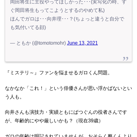
岡田将生に主役やってほしかった･･･(実写化の時、す
ぐ岡田将生もってこようとするのやめて私)
ほんでガロは･･･向井理･･･？(ちょっと違うと自分で
も気付いてる顔)
— ともか (@tomotomohr)
June 13, 2021
『ミステリ～』ファンを悩ませるガロくん問題。
なかなか「これ！」という俳優さんが思い浮かばないとい
う人も。
向井さんも演技力・実績ともにばつぐんの役者さんです
が、年齢的にやや厳しいかも？（現在39歳）
ガロの年齢は明記されていませんが、おそらく整くんより