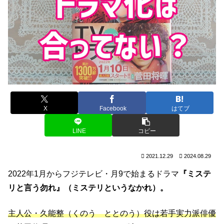
X
Facebook
はてブ
LINE
コピー
2021.12.29
2024.08.29
2022年1月からフジテレビ・月9で始まるドラマ
『ミステ
リと言う勿れ』（ミステリというなかれ）。
主人公・久能整（くのう ととのう）役は若手実力派俳優