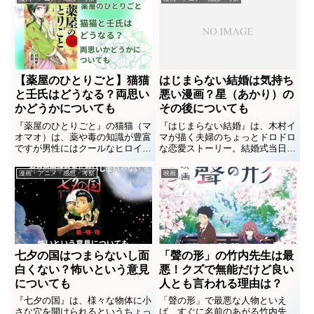
【薬屋のひとりごと】猫猫
はじまらない結婚は気持ち
と壬氏はどうなる？両思い
悪い漫画？星（あかり）の
かどうかについても
その後についても
『薬屋のひとりごと』の猫猫（マ
『はじまらない結婚』は、木村イ
オマオ）は、薬や毒の知識が豊富
マが描く夫婦のちょっとドロドロ
ですが男性にはクールなヒロイン
な恋愛ストーリー。結婚式当日に
です。そんな猫猫にちょっかいを
新郎に浮気された主人公・陽（よ
かけてくる壬氏（ジンシ）は、絶
う）の心情の変化と、ふたりに近
漫画・アニメ・感想・考察
映画
世の美貌を持つ宦官。一見壬氏の
づく困ったちゃんな同級生・星
片思いに見える、二人はどうなる
（あかり）の描写に人気が集まり
の？と気になるファンが多いよ
ましたが、一部の読者からは「気
う...
持...
七夕の国はつまらないし面
「聲の形」の竹内先生は最
白くない？怖いという意見
悪！クズで無能だけど良い
についても
人とも言われる理由は？
『七夕の国』は、様々な物体に小
「聲の形」で最悪な人物といえ
さな穴を開けられるというちょっ
ば、すぐに名前のあがる竹内先