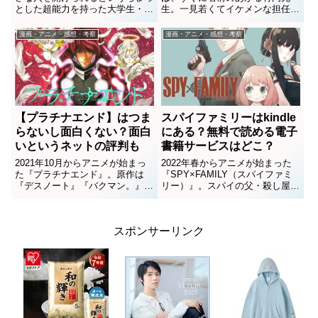
とした超能力を持った大学生・南
生。一見若くてイケメンな担任教
丸（通称：ナン丸）が、突如起こ
師ですが、それは京アニの力。
る不可解な殺人と因習の村、行方
「児童たちに無関心」「いじめを
漫画・アニメ・感想・考察
漫画・アニメ・感想・考察
不明の教授にまつわる謎に巻き込
放置・黙認」「問題が起きれば児
まれる物語。名作と言われていま
童のせい」とかなり問題アリの先
すが、一部では「つまらない」
生なんです。いったいどんなとこ
「...
ろが「...
【プラチナエンド】はつま
スパイファミリーはkindle
らないし面白くない？面白
にある？無料で読める電子
いというネットの評判も
書籍サービスはどこ？
2021年10月からアニメが始まっ
2022年春からアニメが始まった
た『プラチナエンド』。原作は
『SPY×FAMILY（スパイファミ
『デスノート』『バクマン。』の
リー）』。スパイの父・殺し屋の
大場つぐみ・小畑健がタッグを組
母・超能力者の娘が互いに正体を
んだダークファンタジーで、14
隠しながら「普通の家族」の生活
巻で完結し累計450万部を突破し
を送るために奮闘するホームコメ
スポンサーリンク
ています。しかし「つまらな
ディが大人気の作品です。原作コ
い！」「面白くない」という声
ミックは現在9巻まで発...
も...