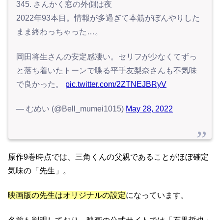
345. さんかく窓の外側は夜
2022年93本目。情報が多過ぎて本筋がぼんやりした
まま終わっちゃった…。
岡田将生さんの安定感凄い。セリフが少なくてずっ
と落ち着いたトーンで喋る平手友梨奈さんも不気味
で良かった。
pic.twitter.com/2ZTNEJBRyV
— むめい (@Bell_mumei1015)
May 28, 2022
原作9巻時点では、三角くんの父親であることがほぼ確定
気味の「先生」。
映画版の先生はオリジナルの設定
になっています。