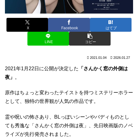
X
Facebook
はてブ
LINE
コピー
2021.01.04
2026.01.27
2021年1月22日に公開が決定した
「さんかく窓の外側は
夜」
。
原作はちょっと変わったテイストを持つミステリーホラー
として、独特の世界観が人気の作品です。
霊や呪いの怖さあり、BLっぽいシーンやバディものとし
ても秀逸な「さんかく窓の外側は夜」、先日映画版のノベ
ライズが先行発売されました。