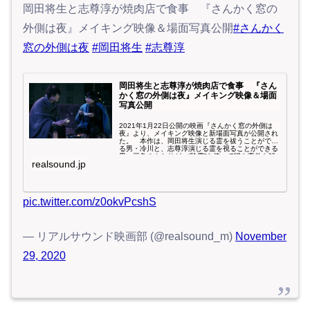
岡田将生と志尊淳が焼肉店で食事 『さんかく窓の
外側は夜』メイキング映像＆場面写真公開
#さんかく
窓の外側は夜
#岡田将生
#志尊淳
岡田将生と志尊淳が焼肉店で食事 『さん
かく窓の外側は夜』メイキング映像＆場面
写真公開
2021年1月22日公開の映画『さんかく窓の外側は
夜』より、メイキング映像と新場面写真が公開され
た。 本作は、岡田将生演じる霊を祓うことができ
る男・冷川と、志尊淳演じる霊を視ることができる
男・三角のふたりが、“除霊”を使って謎や事件を解
realsound.jp
決し...
pic.twitter.com/z0okvPcshS
— リアルサウンド映画部 (@realsound_m)
November
29, 2020