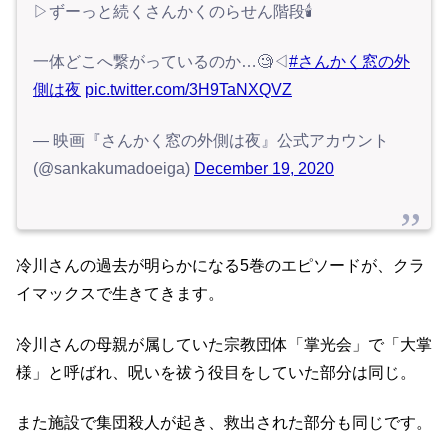
▷ずーっと続くさんかくのらせん階段🕯
一体どこへ繋がっているのか…🧐◁
#さんかく窓の外
側は夜
pic.twitter.com/3H9TaNXQVZ
— 映画『さんかく窓の外側は夜』公式アカウント
(@sankakumadoeiga)
December 19, 2020
冷川さんの過去が明らかになる5巻のエピソードが、クラ
イマックスで生きてきます。
冷川さんの母親が属していた宗教団体「掌光会」で「大掌
様」と呼ばれ、呪いを祓う役目をしていた部分は同じ。
また施設で集団殺人が起き、救出された部分も同じです。