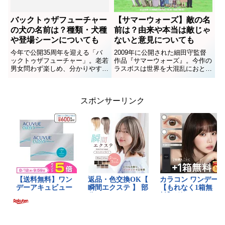
バックトゥザフューチャー
【サマーウォーズ】敵の名
の犬の名前は？種類・犬種
前は？由来や本当は敵じゃ
や登場シーンについても
ないと意見についても
今年で公開35周年を迎える「バ
2009年に公開された細田守監督
ックトゥザフューチャー」。老若
作品『サマーウォーズ』。今作の
男女問わず楽しめ、分かりやすい
ラスボスは世界を大混乱におとし
ストーリーとタイムトラベルのド
いれる最強のプログラム？敵の名
キドキ感が今でも色あせない、
前や性能、「本当の敵」のSNS
SF映画の名作ですね！主人公マ
の評判もまとめました。（作品の
スポンサーリンク
ーティの年の離れた親友ドクは、
ネタバレを含んで作成していま
いつもヘンな発明をしているちょ
す。ご注意ください）【サマー
っ...
ウ...