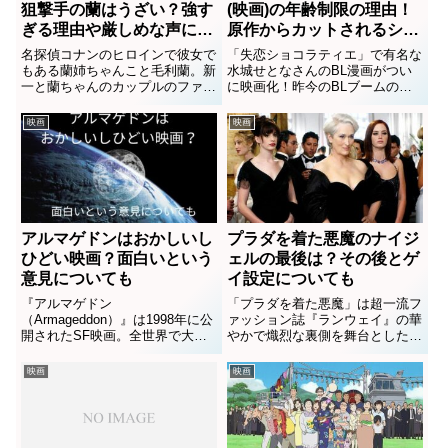
狙撃手の蘭はうざい？強す
(映画)の年齢制限の理由！
ぎる理由や厳しめな声につ
原作からカットされるシー
いても
ンは？
名探偵コナンのヒロインで彼女で
「失恋ショコラティエ」で有名な
もある蘭姉ちゃんこと毛利蘭。新
水城せとなさんのBL漫画がつい
一と蘭ちゃんのカップルのファン
に映画化！昨今のBLブームの
も多く、正ヒロインとして不動の
前、2004年に「Nighty Judy」
地位を築いている蘭ですが、映画
（現在休刊）で連載されていた作
映画
映画
「異次元の狙撃手（スナイパ
品です。「Nighty Judy」は「大
ー）」では「うざい」「苦手」
人のエロス」を楽しめる雑誌とし
「強すぎる」と言われています。
て誕生した...
なぜそ...
アルマゲドンはおかしいし
プラダを着た悪魔のナイジ
ひどい映画？面白いという
ェルの最後は？その後とゲ
意見についても
イ設定についても
『アルマゲドン
「プラダを着た悪魔」は超一流フ
（Armageddon）』は1998年に公
ァッション誌『ランウェイ』の華
開されたSF映画。全世界で大ヒ
やかで熾烈な裏側を舞台とした、
ットし、興行収入は5億5,660万ド
2006年公開の映画です。ナイジ
ルと98年最大の人気映画になり
ェル（スタンリー・トゥイッチ）
映画
映画
ました。でも一部の人からは「お
は悪魔のような編集長ミランダ
かしい」「ひどい」と言われてい
（メリル・ストリープ）の右腕と
るみたいです。いったいどこが...
して働くアートディレクター。
彼...