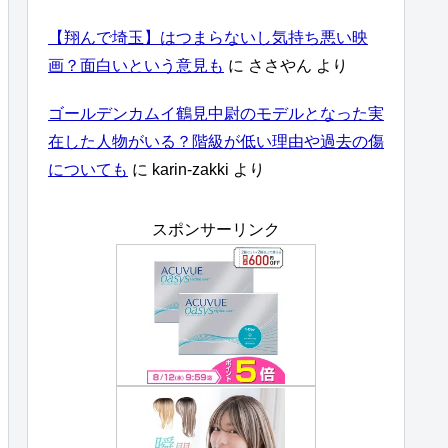
【翔んで埼玉】はつまらないし気持ち悪い映
画？面白いという意見も
に
ささやん
より
ゴールデンカムイ鶴見中尉のモデルとなった実
在した人物がいる？階級が低い理由や過去の傷
についても
に
karin-zakki
より
スポンサーリンク