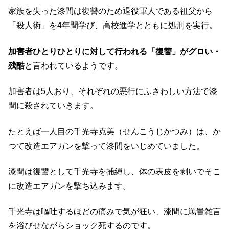
家族を失った漆間は復讐のため退役軍人である祖父から
「殺人術」を4年間学び、高校進学とともに処刑を実行。
加害者ひとりひとりに対して行われる「復讐」がグロい・
残酷
と言われているようです。
加害者は5人おり、それぞれの悪行にふさわしい方法で漆
間に殺されていきます。
たとえば一人目の千光寺克美（せんこうじかつみ）は、か
つて改造エアガンを撃って漆間をいじめていました。
漆間は復讐として千光寺を捕縛し、体の表皮を剥いでそこ
に改造エアガンを撃ち込みます。
千光寺は嘔吐するほどの痛みで気が狂い、漆間に罵詈雑言
を浴びせながらショック死するのです。