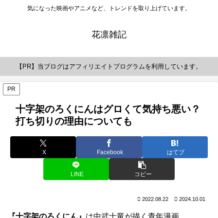
気になった映画やアニメなど、トレンドを取り上げています。
花凛雑記
【PR】当ブログはアフィリエイトプログラムを利用しています。
PR
十字架のろくにんはグロくて気持ち悪い？
打ち切りの理由についても
X
Facebook
はてブ
LINE
コピー
2022.08.22
2024.10.01
『十字架のろくにん』
は中武士竜が描く青年漫画。