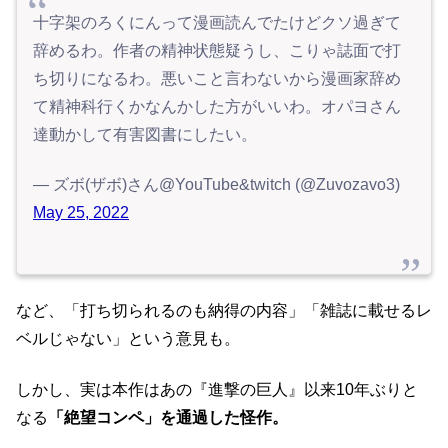
十字架のろくにんって漫画読んでたけどクソ過ぎて
辞めるわ。作者の精神状態疑うし、こりゃ誌面で打
ち切りになるわ。悪いこと言わないから漫画家辞め
て精神科行くかなんかした方がいいわ。オパヨさん
達動かして有害図書にしたい。
— ズボ(ザボ)さん@YouTube&twitch (@Zuvozavo3)
May 25, 2022
など、「打ち切られるのも納得の内容」「雑誌に載せるレ
ベルじゃない」という意見も。
しかし、実は本作はあの『進撃の巨人』以来10年ぶりと
なる
「絶望コンペ」を通過した怪作。