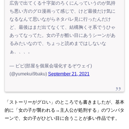
広告で出てくる十字架のろくにんっていうのが気持
ち悪い方のグロ漫画って感じで、けど最後だけ気に
なるなんて思いながらネタバレ見に行ったんだけ
ど、最後はまだ出てなくて、結構胸くそ系でうひゃ
あってなってた。女の子が酷い目にあうシーンがあ
るみたいなので、ちょっと読めまではしないな
ぁ、、、。
— ビビ(部屋を個展会場化するぞウェイ)
(@yumekui9baku)
September 21, 2021
「ストーリーがグロい」のところでも書きましたが、基本
的に「女の子が襲われる→主人公が処刑する」のワンパタ
ーンで、女の子がひどい目に合うことが多い作品です。