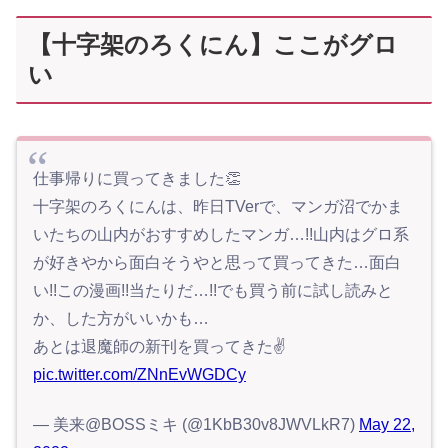
【十字架のろくにん】ここがグロ
い
仕事帰りに買ってきました👏
十字架のろくにんは、昨日TVerで、マンガ沼でかま
いたちの山内がおすすめしたマンガ…!!山内はグロ系
が好きやから面白そうやと思って買ってきた…面白
い!!この漫画!!当たりだ…!!でも買う前に試し読みと
か、した方がいいかも…
あとは退魔師の新刊を買ってきた✌️
pic.twitter.com/ZNnEvWGDCy
— 美来@BOSSミキ (@1KbB30v8JWVLkR7)
May 22,