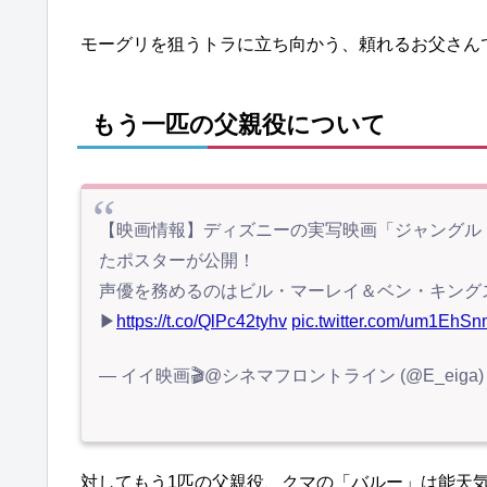
モーグリを狙うトラに立ち向かう、頼れるお父さん
もう一匹の父親役について
【映画情報】ディズニーの実写映画「ジャングル
たポスターが公開！
声優を務めるのはビル・マーレイ＆ベン・キング
▶
https://t.co/QlPc42tyhv
pic.twitter.com/um1EhS
— イイ映画🎬@シネマフロントライン (@E_eiga
対してもう1匹の父親役、クマの「バルー」は能天