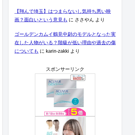
【翔んで埼玉】はつまらないし気持ち悪い映
画？面白いという意見も
に
ささやん
より
ゴールデンカムイ鶴見中尉のモデルとなった実
在した人物がいる？階級が低い理由や過去の傷
についても
に
karin-zakki
より
スポンサーリンク