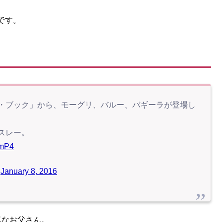
です。
・ブック」から、モーグリ、バルー、バギーラが登場し
スレー。
nmP4
)
January 8, 2016
気なお父さん。