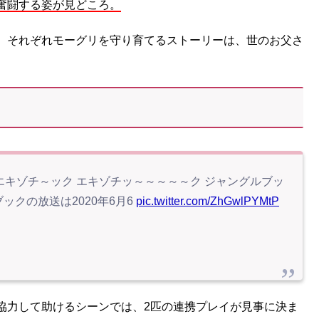
奮闘する姿が見どころ。
、それぞれモーグリを守り育てるストーリーは、世のお父さ
エキゾチ～ック エキゾチッ～～～～～ク ジャングルブッ
ックの放送は2020年6月6
pic.twitter.com/ZhGwlPYMtP
協力して助けるシーンでは、2匹の連携プレイが見事に決ま