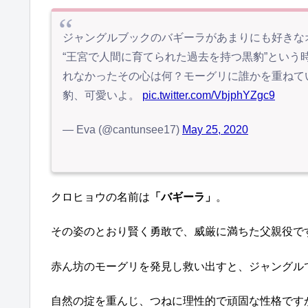
ジャングルブックのバギーラがあまりにも好きな
“王宮で人間に育てられた過去を持つ黒豹”とい
れなかったその心は何？モーグリに誰かを重ねて
豹、可愛いよ。
pic.twitter.com/VbjphYZgc9
— Eva (@cantunsee17)
May 25, 2020
クロヒョウの名前は
「バギーラ」
。
その姿のとおり賢く勇敢で、威厳に満ちた父親役で
赤ん坊のモーグリを発見し救い出すと、ジャングル
自然の掟を重んじ、つねに理性的で頑固な性格です