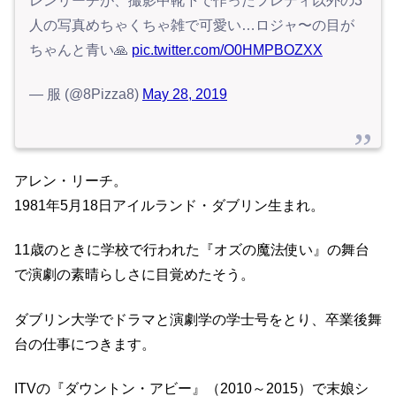
レンリーチが、撮影中靴下で作ったフレディ以外の3
人の写真めちゃくちゃ雑で可愛い…ロジャ〜の目が
ちゃんと青い🙏
pic.twitter.com/O0HMPBOZXX
— 服 (@8Pizza8)
May 28, 2019
アレン・リーチ。
1981年5月18日アイルランド・ダブリン生まれ。
11歳のときに学校で行われた『オズの魔法使い』の舞台
で演劇の素晴らしさに目覚めたそう。
ダブリン大学でドラマと演劇学の学士号をとり、卒業後舞
台の仕事につきます。
ITVの『ダウントン・アビー』（2010～2015）で末娘シ