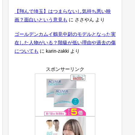
【翔んで埼玉】はつまらないし気持ち悪い映
画？面白いという意見も
に
ささやん
より
ゴールデンカムイ鶴見中尉のモデルとなった実
在した人物がいる？階級が低い理由や過去の傷
についても
に
karin-zakki
より
スポンサーリンク