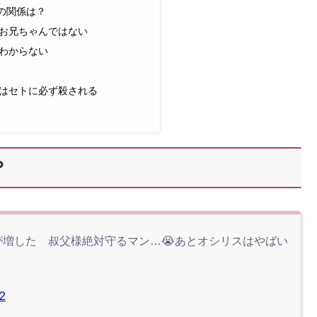
との関係は？
お兄ちゃんではない
わからない
はセトに必ず殺される
？
が増した 叔父様絶対守るマン…😭あとオシリスはやばい
2