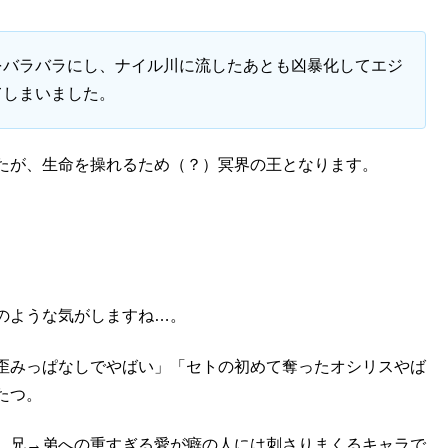
をバラバラにし、ナイル川に流したあとも凶暴化してエジ
てしまいました。
たが、生命を操れるため（？）冥界の王となります。
のような気がしますね…。
歪みっぱなしでやばい」「セトの初めて奪ったオシリスやば
たつ。
、兄→弟への重すぎる愛が癖の人には刺さりまくるキャラで