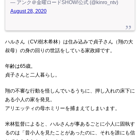
— アンク＠金曜ロードSHOW!公式 (@kinro_ntv)
August 28, 2020
ハルさん（CV:樹木希林）は住み込みで貞子さん（翔の大
叔母）の身の回りの世話をしている家政婦です。
年齢は65歳。
貞子さんと二人暮らし。
翔の不審な行動を怪しんでいるうちに、押し入れの床下に
ある小人の家を発見。
アリエッティの母ホミリーを捕まえてしまいます。
米林監督によると、ハルさんが事あるごとに小人に固執す
るのは「昔小人を見たことがあったのに、それを誰にも信