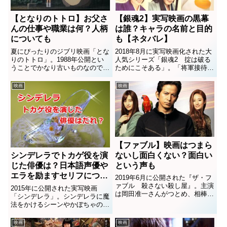
【となりのトトロ】お父さ
【銀魂2】実写映画の黒幕
んの仕事や職業は何？人柄
は誰？キャラの名前と目的
についても
も【ネタバレ】
夏にぴったりのジブリ映画「とな
2018年8月に実写映画化された大
りのトトロ」。1988年公開とい
人気シリーズ「銀魂2 掟は破る
うことでかなり古いものなのです
ためにこそある」。「将軍接待
が、家族で楽しめる作品として今
編」と「真選組動乱編」という人
でも人気が高い映画です。主役姉
気エピソードをミックスしたスト
映画
映画
妹のお父さんとして、脇役ながら
ーリーは、原作未読の人でも楽し
存在感のある「お父さん」。実は
めると高い評価を得ています。
3つの仕事を掛け持ちしている...
「動乱編」ではあの人物が事件
の...
【ファブル】映画はつまら
ないし面白くない？面白い
シンデレラでトカゲ役を演
という声も
じた俳優は？日本語声優や
エラを励ますセリフについ
2019年6月に公開された『ザ・フ
ても
ァブル 殺さない殺し屋』。主演
2015年に公開された実写映画
は岡田准一さんがつとめ、相棒に
「シンデレラ」。シンデレラに魔
は木村文乃さん、ヒロインには山
法をかけるシーンやかぼちゃの馬
本美月さん。ボス役に佐藤浩市さ
車、シンプルでいながらきらびや
んのほか、柳楽優弥さんや福士蒼
かな青いドレスなど、ディズニー
映画
映画
汰さんなどの豪華俳優陣が参加し