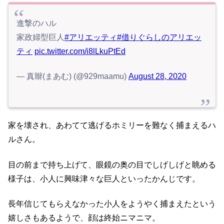
進撃のハル
家政婦型巨人
#アリエッティ
#借りぐらしのアリエッ
ティ
pic.twitter.com/i8lLkuPtEd
— 真辮(まあむ) (@929maamu)
August 28, 2020
家を壊され、あわてて逃げるホミリーを難なく捕まえるハ
ルさん。
目の前まで持ち上げて、眼鏡の奥の目でしげしげと眺める
様子は、小人に興味津々な巨人といったかんじです。
長年信じてもらえなかった小人をようやく捕まえたという
嬉しさもあるようで、顔は終始ニマニマ。