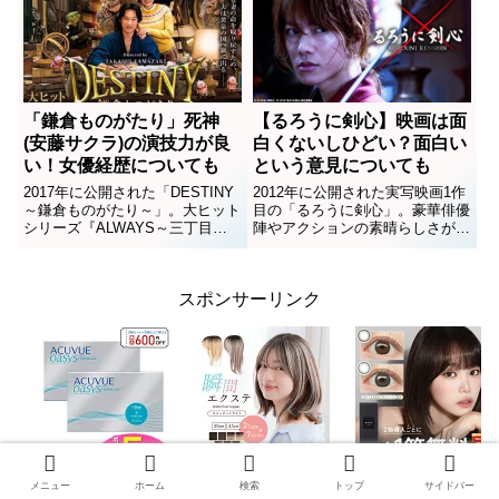
の世界観が見事に再現されていま
ています。しかし公開される...
したね！中でも話題になったの
は、ネズミが白馬になりトカゲが
従...
「鎌倉ものがたり」死神
【るろうに剣心】映画は面
(安藤サクラ)の演技力が良
白くないしひどい？面白い
い！女優経歴についても
という意見についても
2017年に公開された「DESTINY
2012年に公開された実写映画1作
～鎌倉ものがたり～」。大ヒット
目の「るろうに剣心」。豪華俳優
シリーズ『ALWAYS～三丁目の
陣やアクションの素晴らしさが話
夕日』の山崎貴監督を筆頭に、制
題となった一方で、「面白くな
作チームが再集結。堺雅人や堤真
い」「つまらない」「ひどい」と
一、高畑充希といったベテランと
いう声もあるようです。いったい
スポンサーリンク
若手のバランスの良いキャスティ
何が面白くないのか？どこがひど
ングも話題になりまし...
いのか、そのほか「面白いよ！...
メニュー
ホーム
検索
トップ
サイドバー