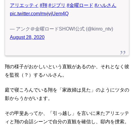
アリエッティ
#翔
#ジブリ
#金曜ロード
#ハルさん
pic.twitter.com/mvjvjUem4Q
— アンク＠金曜ロードSHOW!公式 (@kinro_ntv)
August 28, 2020
翔の様子がおかしいという直観があるのか、それとなく彼
を監視（？）するハルさん。
庭で寝ころんでいる翔を「家政婦は見た」のようにツタの
影からうかがいます。
その甲斐あってか、「引っ越し」を言いに来たアリエッテ
ィと翔の会話シーンで自分の直観を確信し、邸内を捜索。