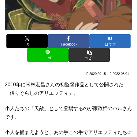
X
Facebook
はてブ
LINE
コピー
2020.09.15
2022.08.01
2010年に米林宏昌さんの初監督作品として公開された
「借りぐらしのアリエッティ」。
小人たちの「天敵」として登場するのが家政婦のハルさん
です。
小人を捕まえようと、あの手この手でアリエッティたちに