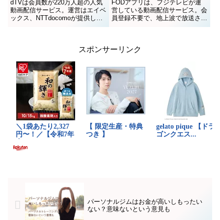
dTVは会員数が220万人超の人気
FODアプリは、フジテレビが運
動画配信サービス。運営はエイベ
営している動画配信サービス。会
ックス、NTTdocomoが提供して
員登録不要で、地上波で放送され
いるため、ある日突然サービス終
た見逃し配信対象のドラマやバラ
了という可能性も低く、安心して
エティ、アニメの最新話を無料で
楽しめるサービスです。でも一部
楽しむことができます。FODア
スポンサーリンク
で「アニメが少ない」「見放題の
プリはスマホに入れておくと手軽
数が少ない」という声...
に動画を観られて便利ですが、
一...
パーソナルジムはお金が高いしもったい
ない？意味ないという意見も