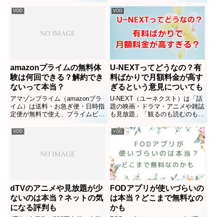
ドラマなどNHKの配信番組が見
Amazonで注文をした時に配送
放題で、NHKの番組をよく見る
料、お急ぎ便やお届け日時指定便
VOD
VOD
という人や、いちいち録画するの
が無料になったりAmazon Music
が面倒くさい…という人にぴった
Prime等が使える会員制プロ...
りのサブスクサービスです。...
amazonプライムの無料体
U-NEXTってどうなの？有
験は何回できる？解約でき
料ばかりで月額料金が高す
ないって本当？
ぎるという意見についても
アマゾンプライム（amazonプラ
U-NEXT（ユーネクスト）は「話
イム）は送料・お急ぎ便・日時指
題の映画・ドラマ・アニメや雑誌
定便が無料で使え、プライムビデ
も見放題」「観るのも読むのもこ
オ、プライムミュージック、プラ
れひとつで楽しめる！」洋画・邦
イムリーディングなどが見放題・
画・アニメの見放題作品数No.1
VOD
VOD
聞き放題の便利でお得な会員制サ
のデジタル配信サービスです。利
ービスです。30日間無料で使え
用者240万人と人気の動画サービ
るのがメリットですが、「無...
スですが、「有料の作品...
dTVのアニメや見放題が少
FODアプリが使いづらいの
ないのは本当？ネットの気
は本当？どこまで無料なの
になる評判も
かも