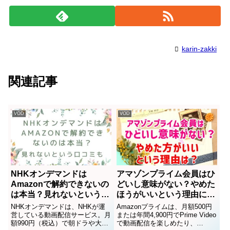
karin-zakki
関連記事
VOD
VOD
NHKオンデマンドは
アマゾンプライム会員はひ
Amazonで解約できないの
どいし意味がない？やめた
は本当？見れないという口
ほうがいいという理由につ
コミも
いても
NHKオンデマンドは、NHKが運
Amazonプライムは、月額500円
営している動画配信サービス。月
または年間4,900円でPrime Video
額990円（税込）で朝ドラや大河
で動画配信を楽しめたり、