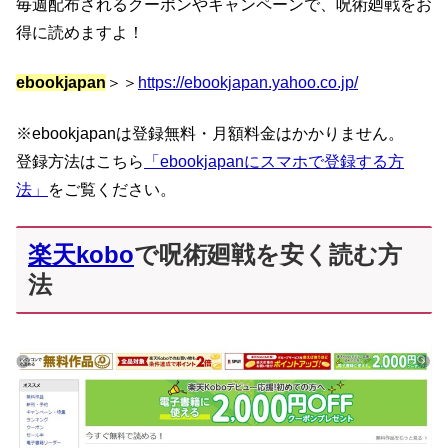
毎週配布されるクーポンやキャンペーンで、呪術廻戦をお
得に読めますよ！
ebookjapan
＞＞
https://ebookjapan.yahoo.co.jp/
※ebookjapanは登録無料・月額料金はかかりません。
登録方法はこちら
「ebookjapanにスマホで登録する方
法」
をご覧ください。
楽天kobo
で呪術廻戦を安く読む方
法