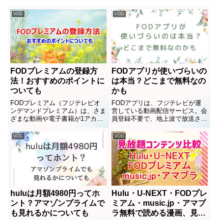
VOD
VOD
FODプレミアムの登録方
FODアプリが使いづらいの
法！おすすめのポイントに
は本当？どこまで無料なの
ついても
かも
FODプレミアム（フジテレビオ
FODアプリは、フジテレビが運
ンデマンドプレミアム）は、さま
営している動画配信サービス。会
ざまな動画や電子書籍が1アカウ
員登録不要で、地上波で放送され
ントで楽しめる、フジテレビ公式
た見逃し配信対象のドラマやバラ
のサービスです。「家でTVやド
エティ、アニメの最新話を無料で
VOD
VOD
ラマを見る時間がない！」人にも
楽しむことができます。FODア
「おうち時間でゆっくり映画やド
プリはスマホに入れておくと手軽
ラマを楽しみたい」人にも、
に動画を観られて便利ですが、
「フ...
一...
huluは月額4980円ってホ
Hulu・U-NEXT・FODプレ
ント？アマゾンプライムで
ミアム・music.jp・アマプ
も見れるかについても
ラ無料で読める漫画、見放