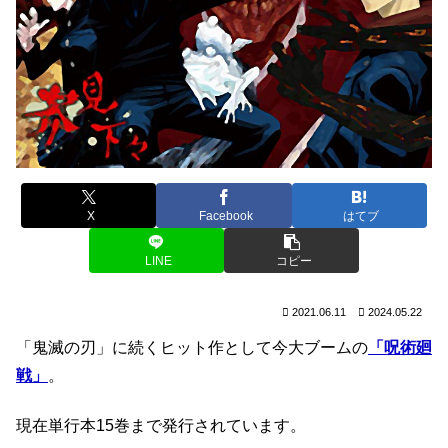
X
Facebook
はてブ
LINE
コピー
2021.06.11
2024.05.22
「鬼滅の刃」に続くヒット作として今大ブームの
「呪術廻
戦」
。
現在単行本15巻まで発行されています。