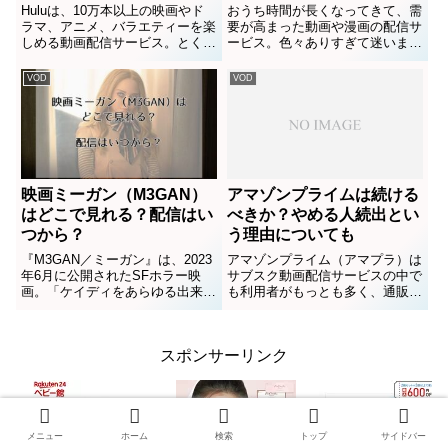
題コンテンツ比べてみまし
Huluは、10万本以上の映画やド
おうち時間が長くなってきて、需
た
ラマ、アニメ、バラエティーを楽
要が高まった動画や漫画の配信サ
しめる動画配信サービス。とくに
ービス。色々ありすぎて迷います
日テレ系のドラマや海外ドラマを
よね＾＾；我が家はアマゾンプラ
よく見るという人におすすめのサ
イムには入っていますが、もう一
VOD
VOD
ービスです。でも一部では、
つどこか動画配信サービスに申し
「Huluの月額料金は4,980円」と
込みたいなあと思っています。人
いう噂があるよう。Hu...
それぞれ何がお得なのかは違い
ま...
映画ミーガン（M3GAN）
アマゾンプライムは続ける
はどこで見れる？配信はい
べきか？やめる人続出とい
つから？
う理由についても
『M3GAN／ミーガン』は、2023
アマゾンプライム（アマプラ）は
年6月に公開されたSFホラー映
サブスク動画配信サービスの中で
画。「ケイディをあらゆる出来事
も利用者がもっとも多く、通販の
から守ること」と指示されたAI人
お急ぎ便や電子書籍の読み放題も
形のミーガンは、命令を忠実に実
使える安くて便利なサービスで
行しますが、それが想像を絶する
す。ところがプライム会員の人か
スポンサーリンク
事態を招くことに…。可愛くて残
らは「アマゾンプライム続けるべ
酷なミーガンも話題にな...
きか悩んでいる」「アマプラやめ
た...
メニュー
ホーム
検索
トップ
サイドバー