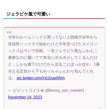
ジェラピケ風で可愛い
今年のルームソックス買ってない人朗報🥺去年から
保温性ソックスで始めたけど今年見つけたカイロソ
ックスはマジで別格。一見ジェラピケ風なふわもこ
素材なのに履いてて本当にポカポカしてくるんだけ
ど…しかも膝下だけだから足丸ごとぽっかぽか。1番
冷える足首から下もめっちゃふんわり包んでくれ
る。
pic.twitter.com/Xp1Izae0Nm
— ビビットゴメス🫦 (@kuma_san_roomer)
November 14, 2023