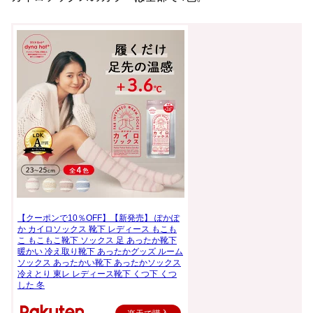
【クーポンで10％OFF】【新発売】 ぽかぽ
か カイロソックス 靴下 レディース もこも
こ もこもこ靴下 ソックス 足 あったか靴下
暖かい 冷え取り靴下 あったかグッズ ルーム
ソックス あったかい靴下 あったかソックス
冷えとり 東レ レディース靴下 くつ下 くつ
した 冬