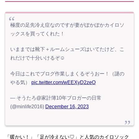
極度の足先冷え症なのですが妻がぽかぽかカイロソ
ックスを買ってくれた！
いままでは靴下＋ルームシューズはいてたけど、こ
れだけで十分いけるぞ☺️
今日はこれでブログ作業しまくるぞうおー！（謎の
やる気）
pic.twitter.com/wEEXyD2zeO
— そうたろ@家計簿10年ブロガーの日常
(@minlife2016)
December 16, 2023
「暖かい！」「足が冷えない♡」と人気のカイロソック