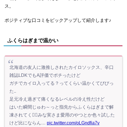
ス。
ポジティブな口コミをピックアップして紹介します♪
ふくらはぎまで温かい
北海道の友人に激推しされたカイロソックス、辛口
雑誌LDKでもA評価でポチったけど
ガチでカイロ入ってる？ってくらい温かくてびびっ
た..
足元冷え過ぎて痛くなるレベルの冷え性だけど
はいた瞬間じゅわ～っと指先からふくらはぎまで解
凍されてく😮‍💨みな実さま愛用のやつとか色々試した
けど比にならん…
pic.twitter.com/oLGndfia7v