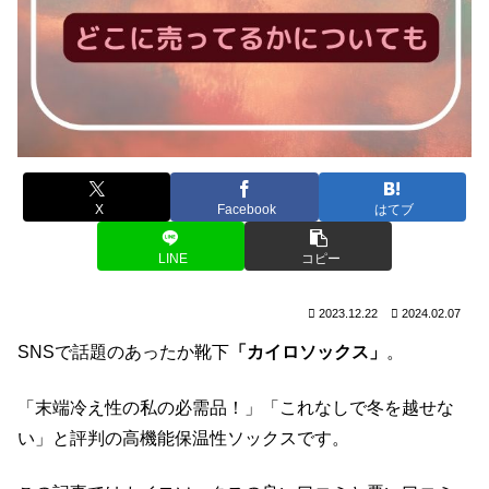
X
Facebook
はてブ
LINE
コピー
2023.12.22
2024.02.07
SNSで話題のあったか靴下
「カイロソックス」
。
「末端冷え性の私の必需品！」「これなしで冬を越せな
い」と評判の高機能保温性ソックスです。