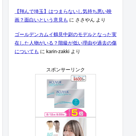
【翔んで埼玉】はつまらないし気持ち悪い映
画？面白いという意見も
に
ささやん
より
ゴールデンカムイ鶴見中尉のモデルとなった実
在した人物がいる？階級が低い理由や過去の傷
についても
に
karin-zakki
より
スポンサーリンク