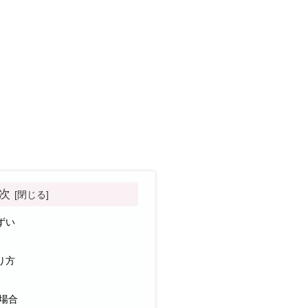
次
ずい
り方
場合